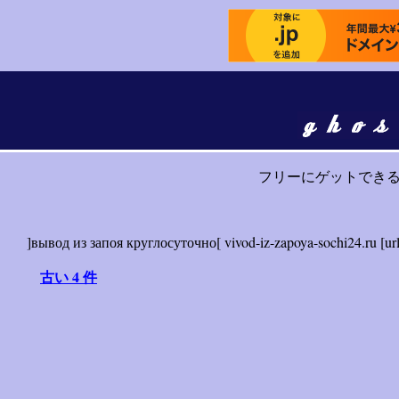
フリーにゲットでき
]вывод из запоя круглосуточно[ vivod-iz-zapoya-sochi24.ru [url
古い 4 件